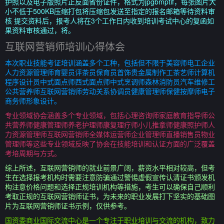
护照以及电子版照片正反面省份证件，格式为jpgbmptif，每张图片大
小不低于500KB压缩打包将压缩包发送至指定的报名邮箱等待资料审
核 提交资料后，报考人将在3个工作日内收到培训考试中心的复函如
果资料审核通过，将。
互联网营销师培训心得体会
本次职业技能考证培训涵盖多个工种，包括但不限于美容师电工企业
人力资源管理师育婴员评茶员保育员首饰贵金属制作工茶艺师计算机
程序设计员中式面点师西式面点师中式烹调师森林消防员汽车维修工
公共营养师互联网营销师劳动关系协调员健康管理师保健按摩师电子
商务师形象设计。
专业领域协会涵盖多个专业领域，包括心理咨询师家庭教育指导师公
共营养师健康管理师养老护理师康复理疗师小儿推拿师健康照护师人
力资源管理师互联网营销师全媒体运营师企业管理师直播销售员物业
管理师等这些专业领域反映了协会在技能培训和认证方面的广泛覆盖
考培周期与方式。
综上所述，互联网营销师的就业前景广阔，薪资水平相对较高，但考
生在选择报考机构时需要注意防骗通过警惕虚假宣传认清证书颁发机
构注意价格问题和选择正规培训机构等措施，考生可以确保自己顺利
考取正规的互联网营销师证书，为未来的职业发展打下坚实的基础图
片为互联网营销师证书示例，仅供参考。
国资委商业国际交流中心是一个专注于职业培训与交流的机构，致力