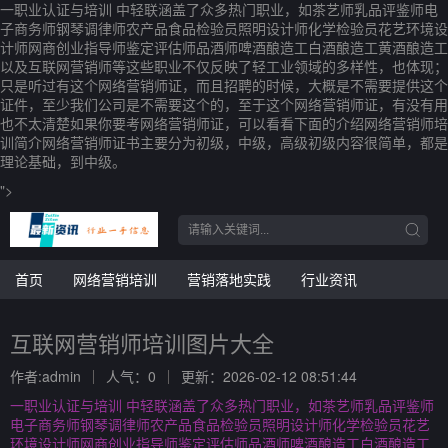
一职业认证与培训 中轻联涵盖了众多热门职业，如茶艺师乳品评鉴师电
子商务师钢琴调律师农产品食品检验员照明设计师化学检验员花艺环境设
计师网商创业指导师鉴定评估师品酒师啤酒酿造工白酒酿造工黄酒酿造工
以及互联网营销师等这些职业不仅反映了轻工业领域的多样性，也体现；
只是听过有这个网络营销师证，而且招聘的时候，大概是不需要提供这个
证件，至少我们公司是不需要这个的，至于这个网络营销师证，有没有用
也不太清楚如果你要考网络营销师证，可以看看下面的介绍网络营销师培
训简介网络营销师证书主要分为初级，中级，高级初级内容很简单，都是
理论基础，到中级。
">
首页
网络营销培训
营销落地实践
行业资讯
互联网营销师培训图片大全
作者:admin
人气：0
更新：2026-02-12 08:51:44
一职业认证与培训 中轻联涵盖了众多热门职业，如茶艺师乳品评鉴师
电子商务师钢琴调律师农产品食品检验员照明设计师化学检验员花艺
环境设计师网商创业指导师鉴定评估师品酒师啤酒酿造工白酒酿造工