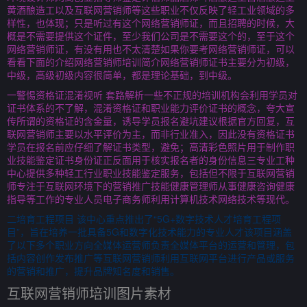
黄酒酿造工以及互联网营销师等这些职业不仅反映了轻工业领域的多
样性，也体现；只是听过有这个网络营销师证，而且招聘的时候，大
概是不需要提供这个证件，至少我们公司是不需要这个的，至于这个
网络营销师证，有没有用也不太清楚如果你要考网络营销师证，可以
看看下面的介绍网络营销师培训简介网络营销师证书主要分为初级，
中级，高级初级内容很简单，都是理论基础，到中级。
一警惕资格证混淆视听 套路解析一些不正规的培训机构会利用学员对
证书体系的不了解，混淆资格证和职业能力评价证书的概念，夸大宣
传所谓的资格证的含金量，诱导学员报名避坑建议根据官方回复，互
联网营销师主要以水平评价为主，而非行业准入，因此没有资格证书
学员在报名前应仔细了解证书类型，避免；高清彩色照片用于制作职
业技能鉴定证书身份证正反面用于核实报名者的身份信息三专业工种
中心提供多种轻工行业职业技能鉴定服务，包括但不限于互联网营销
师专注于互联网环境下的营销推广技能健康管理师从事健康咨询健康
指导等工作的专业人员电子商务师利用计算机技术网络技术等现代。
二培育工程项目 该中心重点推出了“5G+数字技术人才培育工程项
目”，旨在培养一批具备5G和数字化技术能力的专业人才该项目涵盖
了以下多个职业方向全媒体运营师负责全媒体平台的运营和管理，包
括内容创作发布推广等互联网营销师利用互联网平台进行产品或服务
的营销和推广，提升品牌知名度和销售。
互联网营销师培训图片素材