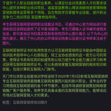
于提升个人职业技能和职业素养，以满足社会对高素质人才的需求该
中心提供多种职业培训项目，涵盖家庭教育心理咨询碳排放管理网络
营销新媒体运营等多个领域，旨在帮助学员掌握专业技能，提升职业
竞争力二培训项目 家庭教育指导师。
考生获得互联网营销师职业技能证书后，可通过中心官方网站进行查
询和验证该网站提供了证书查询服务，考生只需输入证书编号或相关
信息，即可查询证书的真实性和有效性四中心图片展示 以下为中心的
图片展示，展示了中心的办公环境培训场景以及部分证书样本注由于
图片。
互联网营销师证书的有用性官方认可互联网营销师证书是由中国就业
培训技术指导中心人社部指定，轻工业协会颁发的这一官方认可的背
景，使得证书具有较高的权威性和公信力提升专业能力通过学习和考
试获得互联网营销师证书，可以系统地掌握互联网营销的相关知识和
技能，包括计算机互联网入门账号。
天门市仕优职业技能培训学校该校于2025年7月3日新增互联网营销师
专业互联网营销师是随着互联网发展而兴起的新兴职业，该专业的学
习将围绕互联网营销的各个环节展开，包括市场调研营销策划网络营
销推广客户服务等，培养学员具备全面的互联网营销能力，能够适应
市场对互联网营销人才的需求。
标签：
互联网营销师培训图片