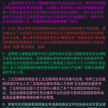
1、心理咨询师专注于心理健康领域的专业培训和认证，帮助学员掌握
心理咨询的基本理论和技能，为需要心理支持的人群提供帮助职业经
理人培养具备现代企业管理理念和技能的职业经理人，提升企业的管
理水平和竞争力互联网营销师适应互联网时代的发展需求，培养专业
的互联网营销人才，掌握网络营销策略和推广技巧。
2、行业门槛与资质核查自媒体培训行业存在资质参差不齐的现象，建
议通过以下方式验证公司合法性查询企业工商信息如国家企业信用信
息公示系统，确认其经营范围是否包含“教育咨询”“自媒体培训”等关键
词核查是否具备相关行业认证如互联网营销师培训资质搜索公司名称+
“投诉”“诈骗”等关键词，排查。
3、运算能力准确运用数字进行运算协调反应能力根据视觉信息协调眼
手足及身体其他部位，迅速准确协调地完成操作基本文化程度初中毕
业或相当文化程度培训参考学时三级高级工培训不少于120学时2 职业
简介 定义互联网营销师是利用互联网平台进行产品推广销售及品牌建
设的专业人员。
4、工业互联网领域促进工业互联网技术的发展与应用，培养工业互联
网领域的专业人才二互联网全媒体领域人才培养 在互联网全媒体领
域，工业和信息化部人才交流中心推出了多个专业岗位的培训与认
证，包括全媒体运营师负责全媒体平台的运营与管理互联网营销师涵
盖选品直播销售视频创推平台管理。
5、将填写好的网络营销师报名申请表和相关证件包括身份证军官证或