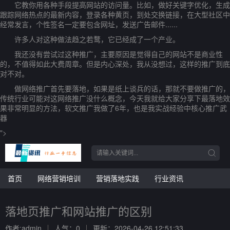
它教你用各种手段提高网站的访问量。比如，做好关键字优化，生成
跟踪网络热点的最新内容，登录各种黄页，到处交换链接，在大型社区中
经常发言，个性签名一定要包含网址，发送广告邮件......
许多人对这种做法趋之若鹜，它已经成了一个产业。
我还没有尝试过这种推广，主要原因是觉得自己的网站不是商业性
的，不值得如此大费周章。但是内心深处，我从没想过，这样的推广到底
对不对。
做网络推广首先要落地，如果是纸上谈兵的话，那就不要做推广的，
传统行业可能对这网络推广没什么概念，今天我就给大家分享下最落地效
果非常明显的方法，软文推广我做了6年，也是我实战经验中核心推广武
器
">
首页
网络营销培训
营销落地实践
行业资讯
落地页推广和网站推广的区别
作者:admin
人气：0
更新：2026-04-26 12:51:33