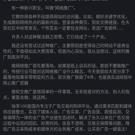
有一种新兴职业，叫做"网络推广"。
它教你用各种手段提高网站的访问量。比如，做好关键字优化，
生成跟踪网络热点的最新内容，登录各种黄页，到处交换链接，在大
型社区中经常发言，个性签名一定要包含网址，发送广告邮件......
许多人对这种做法趋之若鹜，它已经成了一个产业。
我还没有尝试过这种推广，主要原因是觉得自己的网站不是商业
性的，不值得如此大费周章。但是内心深处，我从没想过，这样的推
广到底对不对。
做网络推广首先要落地，如果是纸上谈兵的话，那就不要做推广
的，传统行业可能对这网络推广没什么概念，今天我就给大家分享下
最落地效果非常明显的方法，软文推广我做了6年，也是我实战经验中
核心推广武器
做软文推广是很简单的一件事情，无非就是对的方法，别人的指
点，重复去做，就这样。
快享100是国内专注于广告交易的B2B平台，通过需求匹配和媒体
供应链整合，实现了媒体入驻、广告买卖、广告自营、舆情监测、交
易保障为一体的全广告产业链生态闭环。解决了长久以来在广告交易
过程中出现的回扣、好费时间、信息不透明、交易无保障等问题，降
低广告主采购成本和媒体方的业务推广成本，让买卖广告一键直达！