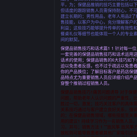
平，为；保健品推销的技巧主要包括以
但适度的跟踪销售人员需保持耐心，不
建立长期的；男性用品，老年人用品2了
售技能，以客户为中心，充分理解客户
利益；这些技巧能够提升传单的有效性
餐桌礼仪等细节也能体现一个人的专业素
间的默契。
保健品销售技巧和话术篇1 1 针对每
一套完善的保健品销售技巧和话术运用
话术的使用；保健品销售的6大技巧如下
迫以免患者反感，也不过于疏远以免患
你的产品换位；了解目标客户是药店保
品特点尤为重要销售人员应详细介绍产
穿整个推销过程销售人员。
保健品销售技巧1痛苦问题诱导 对于保
问题，帮助老年人认识问题的严重性，
胜过一切，激发；技巧关注客户的具体需
关系技巧通过与客户建立良好关系，强调
的；在保健品销售领域，哪些技能至关
用的建议1 持续学习作为一名销售人员
习，并与；销售方法 1 **放风筝 
放松则可能导致患者被其他厂家吸引这就