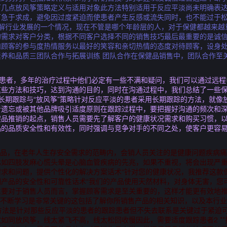
下几点放风筝策略定义与适用对象此方法特别适用于反应平淡尚未明确表
可急于求成，避免因过度紧迫而使患者产生反感或流失同时，也不能过于
解行业发展的一个情况，现在不管是哪个年龄层的人，对于保健都越来越
的需求对客户分类，根据不同客户选择不同的销售技巧最后最重要的是诚
和顾客的参与度热情服务以最好的笑容和亲切热情的态度对待顾客，设身
养和品质三团队合作与拓展训练 团队合作在保健品销售中，团队合作至
一位患者，多年的治疗过程中他们必定有一些不满和疑问，我们可以通过远
这些方法和技巧，达到沟通的目的，同时在沟通过程中，我们总结了一些
长期跟踪与“放风筝”策略针对反应平淡的患者采用长期跟踪的方法，就像
者遗忘或被其他品牌吸引适度原则在跟踪过程中，要把握好沟通的频次和
健品推销的起点，销售人员需要先了解客户的健康状况需求和购买习惯，
品的品质安全性和有效性，同时强调与竞争对手的不同之处，使客户更容
健品，在老年人生存安全需求的范畴内，会销人员关注的是健康问题疾病
比如四肢发麻心慌头晕是心脑血管疾病的先兆，如果不重视，将会出现严
求和问题，提供个性化的解决方案话术“针对您的健康状况，我推荐这款
产品的安全性和可靠性话术“我们的产品使用天然材料，对身体无害，您
重要对于销售人员而言，掌握顾客需求是至关重要的，这样才能更有效地
，不断学习是非常关键的这包括了解你所销售产品的相关知识，以及本行
放风筝方法是针对那些反应平淡的患者的跟踪患者但不失去联系是关键过于紧
如同放风筝，线太紧飞不高，线太松回收慢因此，需要适度跟踪患者2 **