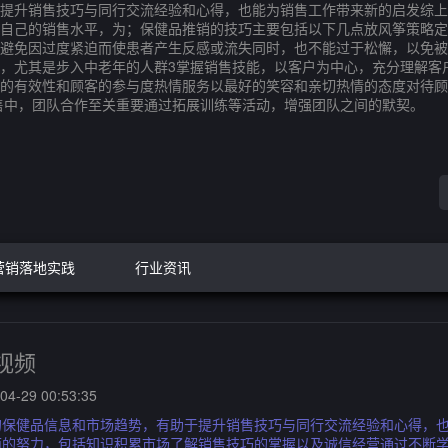
提升销售技巧与同行交流经验和心得，也能为销售工作带来新的启发综上
自己的销售水平，为；保健品推销的技巧主要包括以下几点放风筝策略定
避免因过度紧迫而使患者产生反感或流失同时，也不能过于松懈，以免被
，尤其是步入中老年的人群3掌握销售技能，以客户为中心，充分理解客
的有效性和顾客的参与度热情服务以最好的笑容和亲切热情的态度对待顾
售中，团队合作至关重要通过拓展训练等活动，增强团队之间的默契。
营销落地实践
行业资讯
视频
4-29 00:53:35
的保健品信息和市场趋势，有助于提升销售技巧与同行交流经验和心得，
面的努力，包括知识积累市场了解销售技巧的掌握以及诚信经营通过不断