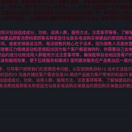
健品销售中，最重要的是什么对于销售员来说，掌握保健品销售技巧至关
议，供参考1 善于学习作为一名销售人员，不断学习是关键不仅要掌握
；三强化店员培训，提升专业能力店员是销售的关键环节，需具备以下能
3对心血管的益处，以及服用抗凝药者需慎用需求分析通过“需求消费力决策
品的知识包括组成成分，功效，适用人群，服用方法，注意事项等等，了解
立保健品顾客消费档案顾客名称家庭住址联系电话购买保健品的原因购买保
时间，或者安排面谈当然，电话销售的核心在于话术，因为销售人员是依
伴随着压力情绪波动和思想起伏因为每个客户都是独特的，你需要自己去
保健品的成分功效适用人群服用方法注意事项等，确保能够自信地回答客户的
录和服用效果，便于后续服务和跟进3 提供跟进服务在产品售出后一周
顺序，引导客户按照我们的意图思考问题，以实现销售目标12 话术交流技巧
话的目的23 沟通并捕捉客户需求信息24 阐述产品能为客户带来的利益25
包括组成成分，功效，适用人群，服用方法，注意事项等等，了解保健品的
顾客消费档案顾客名称家庭住址联系电话购买保健品的原因购买保健品的数