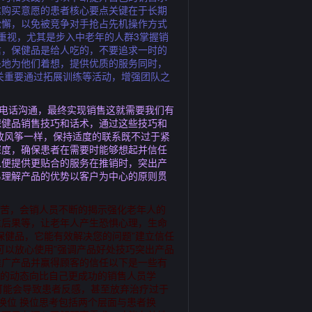
达购买意愿的患者核心要点关键在于长期
松懈，以免被竞争对手抢占先机操作方式
重视，尤其是步入中老年的人群3掌握销
信，保健品是给人吃的，不要追求一时的
处地为他们着想，提供优质的服务同时，
关重要通过拓展训练等活动，增强团队之
程电话沟通，最终实现销售这就需要我们有
保健品销售技巧和话术，通过这些技巧和
放风筝一样，保持适度的联系既不过于紧
深度，确保患者在需要时能够想起并信任
以便提供更贴合的服务在推销时，突出产
易理解产品的优势以客户为中心的原则贯
痛苦，会销人员不断的揭示强化老年人的
重后果等，让老年人产生恐惧心理，生命
保健品，它能有效解决您的问题”建立信任
可以放心使用”强调产品好处技巧突出产品
推广产品并赢得顾客的信任以下是一些有
业的动态向比自己更成功的销售人员学
迫可能会导致患者反感，甚至放弃治疗过于
换位 换位思考包括两个层面与患者换