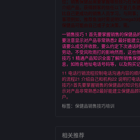
位；销售保健品需要掌握哪些技巧在保
介绍产品，获得顾客的信任以下是几条建
比自己更成功的销售人员学习，与同事
事项例如，推荐鱼油时需说明Omega
保健品可能由自己或子女决策，需。
一销售技巧 1 首先要掌握销售的保健
要注意显示对产品非常熟悉2 最好能建
语要么成交并收款，要么约定下次通话
劳动，不受风吹雨打的影响然而，这也
技巧 1 精通产品知识全面了解所销售
息，如姓名地址电话号码等，以及购买记
11 电话行销流程控制电话沟通内容的
的流程21 介绍自己和机构22 说明打电
技巧1首先要掌握销售的保健品的知识
示对产品非常熟悉2最好能建立保健品
户。
标签：
保健品销售技巧培训
相关推荐