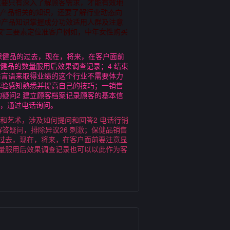
重要只有深入了解顾客需求，才能有效地
与产品相关的知识，还要了解行业动态向
力产品知识掌握成分功效适用人群及注意
权”三要素定位准客户例如，中年女性购买
保健品的过去，现在，将来，在客户面前
健品的数量服用后效果调查记录；4 结束
靠言语来取得业绩的这个行业不需要体力
体验感知熟悉并提高自己的技巧；一销售
疑问2 建立顾客档案记录顾客的基本信
内，通过电话询问。
和艺术，涉及如何提问和回答2 电话行销
 解答疑问，排除异议26 刺激；保健品销售
过去，现在，将来，在客户面前要注意显
量服用后效果调查记录也可以以此作为客