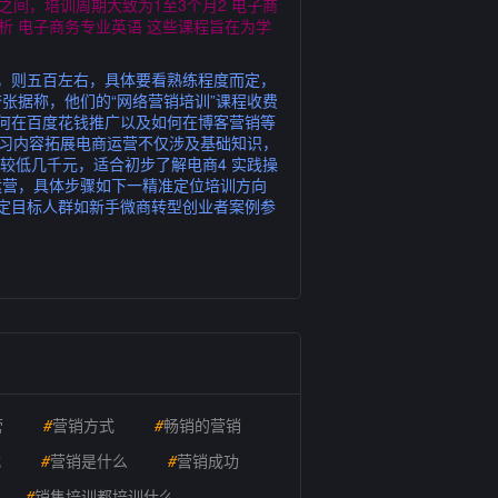
之间，培训周期大致为1至3个月2 电子商
析 电子商务专业英语 这些课程旨在为学
，则五百左右，具体要看熟练程度而定，
张据称，他们的“网络营销培训”课程收费
何在百度花钱推广以及如何在博客营销等
学习内容拓展电商运营不仅涉及基础知识，
较低几千元，适合初步了解电商4 实践操
运营，具体步骤如下一精准定位培训方向
锁定目标人群如新手微商转型创业者案例参
营
#
营销方式
#
畅销的营销
式
#
营销是什么
#
营销成功
#
销售培训都培训什么