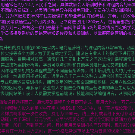
用通常在2万至4万人民币之间，具体数额会因培训时长和课程内容的丰
定不同的收费标准，这表明价格差异在所难免因此，学员在选择培训班时
，分为基础知识学习在线实操课程和毕业考试 在线考试，开卷，120分钟
颁发考试通过后2个月内颁发，证书寄送 费用1300元人，包含全部费用2
在两万到三万左右这一费用是基于当前网络营销市场的最新情况而定的学
，学员将接受系统的网络营销知识传授和实操训练，以掌握网络营销的核
的。
，而提升班的费用则在5000元以内4 电商运营培训的课程内容非常丰富，
位实操等多个方面5 为了更有效地学习，建议在专业人士的指导下进行
培训服务，费用相对较高，通常在几千元到上万元之间这些培训课程通常
识实战技巧案例分析等，学员可以与讲师和其他学员进行互动交流例如，
费因课程类型机构及课程质量的不同而有所差异，线上培训费用大约几千
销的线上培训费用相对较低，通常在几千元左右这种方式适合时间灵活希
个专业电商运营培训机构，拥有多年的历史和全国连锁网络，采用六维全
的校区网络，与多家IT企业有人才输送合作电商运营培训的毕业生可以
站表现网站美工设计人员需要掌握前端设计技能和网站编程语言，从事网
基础和课程选择而异，通常基础课程几个月即可完成，费用大约在一万元左
的时间和精力投入到学习中在学习网络营销的过程中，除了掌握理论知识
么样贵吗采取一次性收费，费用为1999元，线上支付或者线下支付都可
构动辄五六千深圳上万元学费，这里学费更实惠，同时学习网络营销方方
的学费一般在一万到两万之间，具体费用因培训机构而异同时，现在部分
构的学费在一万到两万之间，这一价格趋势是市场上较为普遍的现象2 贷款