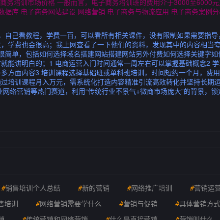
商务培训市场价格 一般而言，电子商务培训班的费用介于3000至6000元
数据库 电子商务网站建设 网络营销 电子商务与物流应用 电子商务案例分
导，自己看教程，学费一百，可以看所有相关课件，没有限制如果需要指导
，学费也会很高；我上网查看了一下他们的资料，发现其中的内容相当夸
实很简单，包括如何选择域名搭建网站搭建网站另外付费如何选择关键字如
就能讲明白的；1 电商运营入门时间通常一周左右可以掌握基础概念2 
多方面内容3 培训课程选择基础班或单科班培训，时间短约一个月，费用
通过培训课程月入万元，需系统化打造内容精准引流高效转化并坚持长期
业网络营销等热门赛道，利用“传统行业不景气+微商市场庞大”的背景，
#
销售培训个人总结
#
新的营销
#
网络推广培训
#
营销运
售培训
#
网络营销需要学什么
#
营销与促销
#
具体营销方
销
#
传统营销和网络营销
#
什么是直接营销
#
营销叫什么