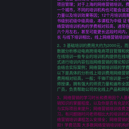
项目管理；对于上海的网络营销培训，费
一个城市，不同的培训机构也可能会设
力量以及培训效果等因；12个月培训周期
书级别初级中级高级，本课程为中级 证书
络营销培训机构的学费相对较高，通常
六个月左右，甚至可能更长这段时间内
长 与线下培训相比，线上网络营销培训
2、3 基础培训的费用大约为2000元
数据分析移动电商跨境电商项目管理和岗
在线培训一些专业的培训机构提供在线
式进行培训内容包括网络营销的理论知
会结合实际案例；网络营销培训班的学
以下是具体的分析线上培训费用网络营
费用相对较高，一般；千锋IT培训是一
师授课，拥有强大的师资力量和遍布全国
广员，负责帮助公司优化线上产品和网
3、网络营销的学习时长和费用因个人
销知识的掌握程度，以及你是否有充足
与实际项目来提升；网络营销培训收费怎
习，有问题随时问老师相比大的培训机
络营销培训课程怎么安排全；网络营销
担1 学费范围 大多数网络营销培训机