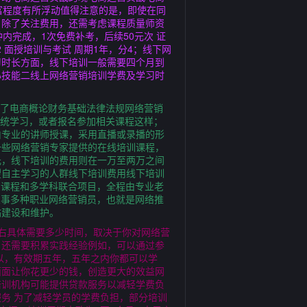
富程度有所浮动值得注意的是，即使在同
，除了关注费用，还需考虑课程质量师资
内完成，1次免费补考，后续50元次 证
 面授培训与考试 周期1年，分4；线下网
习时长方面，线下培训一般需要四个月到
心技能二线上网络营销培训学费及学习时
涵盖了电商概论财务基础法律法规网络营销
系统学习，或者报名参加相关课程这样；
由专业的讲师授课，采用直播或录播的形
一些网络营销专家提供的在线培训课程，
元，线下培训的费用则在一万至两万之间
望自主学习的人群线下培训费用线下培训
息课程和多学科联合项目，全程由专业老
从事多种职业网络营销员，也就是网络推
站建设和维护。
右具体需要多少时间，取决于你对网络营
，还需要积累实践经验例如，可以通过参
以，有效期五年，五年之内你都可以学
面面让你花更少的钱，创造更大的效益网
培训机构可能提供贷款服务以减轻学费负
服务 为了减轻学员的学费负担，部分培训