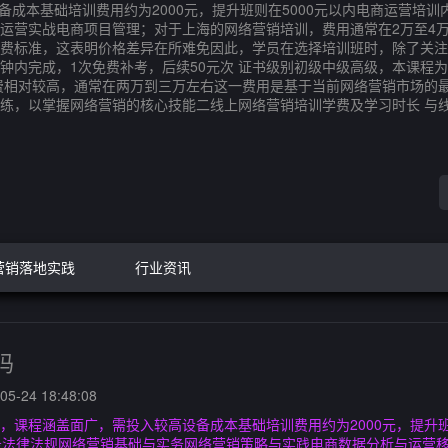
设备成本基础培训费用约为2000元，提升班则在5000元以内电商运营
运营实战电商项目管理；对于上海的网络营销培训，费用通常在2万至4
费标准，这表明价格差异在所难免因此，学员在选择培训班时，除了关注
钟内完成，1次免费补考，后续50元次 证书级别初级中级高级，本课程为中
的学费相对较高，通常在两万到三万左右这一费用是基于当前网络营销市场
练，以掌握网络营销的核心技能二线上网络营销培训学费及学习时长 与
营销落地实践
行业资讯
吗
5-24 18:48:08
内，课程涵盖面广，需投入较高设备成本基础培训费用约为2000元，提升班
务法律法规网络营销基础与实务网络营销策略与实践电商数据分析与运营