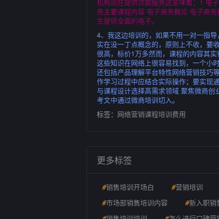
机构现在提供贷款服务这意味着；1 电子
务主要课程内容 电子商务概论 电子商务
生提供全面的电子。
4、我这边培训的，如果不用一对一指
实在没一丁点概念的，原则上不收，要收
很高，标价1万多然而，课程的内容其
这些知识在网络上很容易找到，一个小时
还包括产品理解平台特性网络营销技巧等
作学习过程中应结合实际操作；要实现
与课程设计选择高需求领域 聚焦微商创
考文中通过微商培训切入。
标签：
网络营销课程培训费用
更多标签
#
销售培训开场白
#
营销培训
#
市场部销售培训内容
#
新入职销
#
销售培训培训
#
怎么进行口碑营