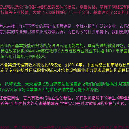
经营战略以及公司的各种经销品牌品种的批发，零售价格，掌握了网络营销
后核算等专业技能，发放了公司制做的广告一千余份，基本达到了公司的
，为未来找工作打下坚实的基础市场营销是一个就业相当广泛的专业，市场
要有扎实的专业知识和专业潜力做后盾，而在现今的社会形势下，我们更
知识和语言基本技能较熟练的英语语言运用能力的，具有先进的教育理念，
标准改革体系的中小学英语教师 2大专院校专业就业率排名 NO1 市场营
熟练应用计算机与网络技术。
模不含渠道代理商收入将达到65亿元，到2010年，中国网络营销市场规模有
规定了专业的培养目标职业领域人才培养规格职业能力要求课程结构课程
TA，携程艺龙，大众点评以及自建网站和微营销 2我们的威胁和挑战 A
侵蚀酒店客源市场 C单体酒店的市场影响力量可能不断降低。
的综合应用性，它具有教学的独立性创新性，如在教师指导下的学生的毕业
验等41 加强校内外实训基地建设 学生实习是对课堂知识的补充与实践
000，生活费8000，和一些生活用品3000，一共就是4w等等若果你在