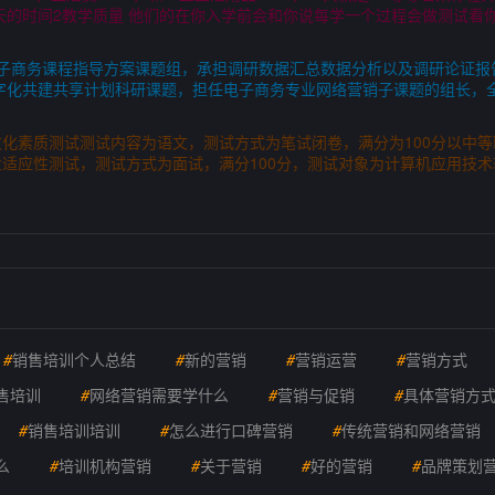
0多天的时间2教学质量 他们的在你入学前会和你说每学一个过程会做测试
东省电子商务课程指导方案课题组，承担调研数据汇总数据分析以及调研论证
数字化共建共享计划科研课题，担任电子商务专业网络营销子课题的组长，
化素质测试测试内容为语文，测试方式为笔试闭卷，满分为100分以中
适应性测试，测试方式为面试，满分100分，测试对象为计算机应用技
#
销售培训个人总结
#
新的营销
#
营销运营
#
营销方式
售培训
#
网络营销需要学什么
#
营销与促销
#
具体营销方
#
销售培训培训
#
怎么进行口碑营销
#
传统营销和网络营销
么
#
培训机构营销
#
关于营销
#
好的营销
#
品牌策划