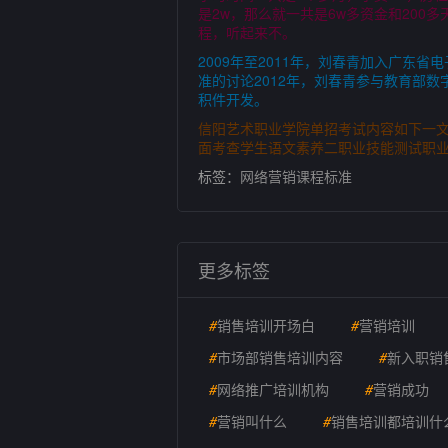
是2w，那么就一共是6w多资金和20
程，听起来不。
2009年至2011年，刘春青加入广
准的讨论2012年，刘春青参与教育部
积件开发。
信阳艺术职业学院单招考试内容如下一文
面考查学生语文素养二职业技能测试职业
标签：
网络营销课程标准
更多标签
#
销售培训开场白
#
营销培训
#
市场部销售培训内容
#
新入职销
#
网络推广培训机构
#
营销成功
#
营销叫什么
#
销售培训都培训什