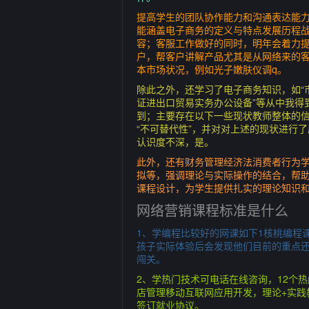
提高学生的团队协作能力和沟通表达能
能涵盖电子商务的定义与特点发展历程
容；客服工作做好的同时，明年会着力提
户，帮客户讲解产品尤其是从网络来的
本市场状况，例如光子嫩肤仪调q。
除此之外，还学习了电子商务知识，如“
证进出口贸易实务办公设备”等从中我得
到；主要存在以下一些现状教师整体的信
“不可替代性”，并对对上述的现状进行
认识度不深，是。
此外，还有财务管理经济法消费者行为
拟等，强调理论与实际操作的结合，帮
课程设计，为学生提供扎实的理论知识
网络营销课程标准是什么
1、学编程比较好的网课如下1核桃编程课程
孩子实际体验后会发现他们目前的重点还是
闯关。
2、学热门技术可电话在线咨询，12个热
店管理移动互联网应用开发，理论+实践
签订就业协议。