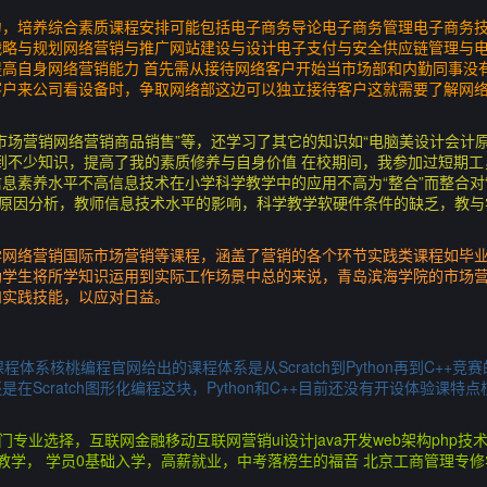
力，培养综合素质课程安排可能包括电子商务导论电子商务管理电子商务
战略与规划网络营销与推广网站建设与设计电子支付与安全供应链管理与
高自身网络营销能力 首先需从接待网络客户开始当市场部和内勤同事没
客户来公司看设备时，争取网络部这边可以独立接待客户这就需要了解网
市场营销网络营销商品销售”等，还学习了其它的知识如“电脑美设计会计
到不少知识，提高了我的素质修养与自身价值 在校期间，我参加过短期
息素养水平不高信息技术在小学科学教学中的应用不高为“整合”而整合对“
了原因分析，教师信息技术水平的影响，科学教学软硬件条件的缺乏，教
学网络营销国际市场营销等课程，涵盖了营销的各个环节实践类课程如毕
助学生将所学知识运用到实际工作场景中总的来说，青岛滨海学院的市场
和实践技能，以应对日益。
体系核桃编程官网给出的课程体系是从Scratch到Python再到C++竞
在Scratch图形化编程这块，Python和C++目前还没有开设体验课
门专业选择，互联网金融移动互联网营销ui设计java开发web架构php
教学， 学员0基础入学，高薪就业，中考落榜生的福音 北京工商管理专修