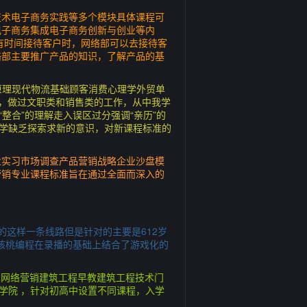
技术电子商务实践等多个模块具体课程可
电子商务集成电子商务创新与创业等内
有时间接待客户时，网络部可以去接待客
络部主要推广产品的知识，了解产品的基
原理现代物流基础顾客消费心理学外贸单
工，做过文职类和销售类的工作，从中我学
整合”的理解走入误区过分强调“亲历”的
与学缺乏探索求新的意识，对新课程标准的
业实习市场调查产品营销战略企业沙盘模
营销专业课程标准旨在通过全面而深入的
赛的这样一条线路但是针对的主要是612岁
特点核桃编程在录播的基础上结合了游戏化的
技术网络营销建筑工程早教建筑工程技术门
学院 ，针对初高中设置不同课程，入学