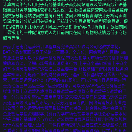
计算机网络与应用电子商务基础电子商务网站建设及管理商务外语基
础商业财务基础网络营销礼貌礼仪；五 数据监控运营网站排名监控传
播数据分析网站访问数量统计分析访问人群分析咨询统计分析网页浏
览深度统计分析热门关键字访问统计分析 营销策略新型网络营销，促
销策略有以下几种方式 1网上折价促销 折价亦称打折折扣，是目前网
上最常用的一种促销方式因为目前网民在网上购物的热情远低于商场
超市等传。
产品手记电商运营培训课程具有完全真实互联网公司化教学体制，
BAT产品专家职位高于总监全天面授，全方位；网络营销与直播电商
专业主要学习以下内容一基础课程 市场营销学习市场营销的基本原理
策略和方法，了解市场需求和消费者行为 电子商务基础掌握电子商务
的基本概念发展历程运营模式及主要平台 财税基础了解财务和税务的
基本知识，为电商企业的财务管理打下基础 零售基础学习零售业的运
营；互联网运营的分类 1运营的核心职能，可以分为内容运营用户运
营活动运营产品运营等 2运营的对象，可以分为APP运营社群运营新
媒体运营电商运营游戏运营课程运营品类运营商家运营等 3运营的平
台，分为搜索引擎推广应用商店运营天猫运营京东运营亚马逊运营速
卖通运营等 4运营的职级，可以分为运营专员；网络营销技术专业是
以公司产品的运营销售管理系统为研究对象，综合性应用社会经济学
企业管理学投资理财学消费行为学市场营销学法律学社会心理学水利
学等课程的基础理论与方式，对公司营销管理系统开展剖析整体规划
设计方案和管理方法的一门课程市场营销从业者应该具备哪些能力综
合看来；优就业的网络营销课程就是互联网营销课程可以学到的知识