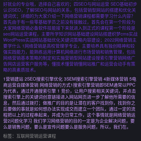
好就业的专业哦，选择自己喜欢的；四SEO与网站运营 SEO基础初步
认识SEO，了解SEO与网站的关系，包括营销型网站的搭建和优化关
键词优；详细的为大家介绍一下网络营销课程都需要学习什么内容？
首先由于有一些零基础学员之前没有接触过，首先会在第一个阶段为
大家网络营销必备软件技能接下来就进入到正式的课程第一个阶段是
seo网站运营课程，主要所学知识网站基础建设网站搭建织梦cms实战
WordPress实战网站基础优化关键词策略内容建设；2022网络营销主
要学什么 1网络营销是高校管理学专业，主要培养具有独创精神和较
强实践能力，能熟练运用计算机网络进行市场营销和销售管理，包括
网络营销基本策略的制定和实施营销型网站建设搜索引擎营销网络广
告网店运营客户服务等，懂技术懂营销懂网站推广和运营会动手有策
略的高素质技术。
1营销建站 2SEO搜索引擎优化 3SEM搜索引擎营销 4新媒体营销 5电
商运营自媒体营销 网络营销的方式1搜索引擎营销即SEM通常以PPC
为代表，通过开通搜索引擎 1 竞价，让用户搜索相关关键词，并点击
搜索引擎上的关键词创意链接进入网站网页进一步了解他所需要的信
息，然后通过拨打；做推广的目的是让潜在的客户找到你，找到你之
后要做的事就是如何想办法实现成交而建立一个团队，通过一定的流
程把以上的过程串起来，并成为日常工作，这个事情就是网络营销运
营2问题化学习 我们学习网络营销的目的一定是为企业解决问题，要
么是销售问题，要么是宣传问题要么是服务问题，所以，我们在。
标签：
互联网营销运营课程