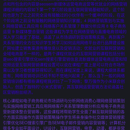
点和所包含的内容是seosem新媒体运营电商运营等优就业的网络营销
课程详细的内容如下第一个学习阶段是互联网营销基础知识，这个阶
段也是为了让之前完全没有接触过的小伙伴有一个缓冲的阶段，在这
个阶段将之前没有接触的网络营销知识掌握；4 网络营销策划与实施
5 网络营销工具应用 6 网络客户关系管理 7 数据分析应用 8 电子商务
运营 9 新媒体整合营销 这些课程为学生在网络营销与直播电商领域的
深入学习奠定了基础，涵盖了从市场调研到营销策略实施，再到客户
关系管理的全方位知识学生将学习如何运用网络平台进行品牌建设推
广网址建立销售渠道传播信息以及促销活动；优就业的互联网营销和
全域电商是不一样的，是两个课程优就业的互联网营销课程包括分别
是seo搜索引擎优化sem搜索引擎营销信息流新媒体运营电商运营和短
视频运营互联网营销课程设置可以说在课程广度上是可以符合市场所
需以及学习者想要获得知识，而在课程深度上来说，课程大纲体系都
是有；网络营销培训已经不知不觉地兴起来了，那么当下一般的网络
营销培训都有哪些课程呢我对比了一下网络；黎万强作为小米联合创
始人，创造了独特的“小米式营销”，其互联网运营营销方法论涵盖社
区营销粉丝经济。
核心课程如电子商务概论市场调研与分析网络消费心理网络营销策划
与实施网络营销工具应用网络客户关系管理数据分析应用电子商务运
营新媒体整合营销等，这些课程将帮助学生全面了解互联网营销的各
个方面实践操作方面营销策略操作学生将亲身操作社交媒体营销搜索
引擎优化SEO搜索引擎广告SEM电子邮件营销内容营销等；计算机分
很多专业如平面设计，UI设计，互联网营销，电竞，动漫，都是非常