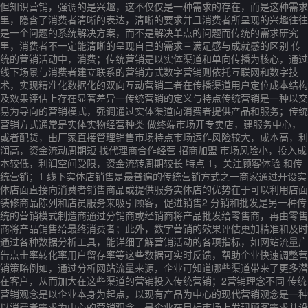
但知识营销，强调的是兴趣，这不仅仅是一种需求的存在，而是这种需求
里，隐含了消费者清晰的表达，清晰的要求并且消费者所呈现的兴趣往往
是一个问题的系统解决方案，而不是解决单点的问题而传统的需求研究
里，消费者不一定能清晰的呈现自己的需求三满足感与成就感的区别 传
统的营销活动中，消费；传统营销是以实体渠道和单向传播为核心，通过
线下场景与消费者建立联系的营销方式数字营销则依托互联网和数字技
术，实现精准化数据化的双向互动营销二者在传播渠道用户定位成本结构
及效果评估上存在显著差异一传统营销的定义与特点传统营销是一种以交
易为导向的营销模式，强调通过实体渠道向消费者提供产品和服务；传统
营销方式通常是实体实物经营种类 做终端市场开专卖店，建服务中心，
或者配货，由厂家直接管理销售市场特点市场运作风险较大，成本高，利
润高，资金流动周期短 找代理商合作经营 招商加盟 市场风险小，投入成
本较低，利润空间受限，资金流转周期较长 特点 1，关注顾客体验 和传
统营销；1 线下实体店销售是最普遍的传统营销方式之一商家通过开设实
体店面直接向消费者销售商品或提供服务实体店的优势在于可以利用店面
装修商品陈列和店员服务来吸引顾客，促进销售2 分销和批发是另一种传
统的营销模式制造商通过分销商或经销商将产品批发给零售商，再由零售
商将产品销售给最终消费者；此外，数字营销的效果评估更加精准和及时
通过各种数据分析工具，能详细了解营销活动的各项指标，如网站流量广
告点击率转化率用户留存率等这些数据可实时反馈，帮助企业快速调整营
销策略例如，通过分析网站流量来源，企业可知道哪些渠道带来了更多潜
在客户，从而加大在这些渠道的营销投入传统营销；2营销理念不同 传统
营销观念是以企业本身为起点，以现有产品为中心的现代营销观念是一种
以消费者需求为中心的营销观念，是企业在目标市场上发现顾客需求并设