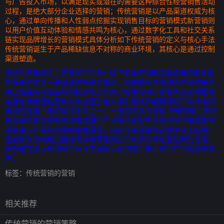
与广告投入市场，以满足现实或潜在的需要这种综合性经营销售活动
过程，是绝大部分企业选择的营销；传统营销是以产品渠道权威为核
心，通过单向传播和人性弱点挖掘实现销售目标的营销模式新营销则
以用户价值互动体验和情感共鸣为核心，通过数字化工具和社交关系
链实现品牌增长的营销模式具体分析如下传统营销的定义与核心手法
传统营销诞生于产品稀缺信息不对称的商业环境，其核心是通过控制
渠道塑造。
传统的营销模式主要有以下几种1 线下实体店销售这是最早的最直接
的营销方式之一商家通过开设实体店，提供顾客亲身体验产品的机会
通过店面装修商品陈列和导购员的推介等手段吸引顾客购买这种模式
主要依赖地理位置和实体店面形象来吸引客流详细解释线下实体店销
售模式是最古老的营销手段之一；一营销工具的变化 传统营销主要依
赖报纸电视电脑等传统媒体进行广告宣传和客户寻找这些传统媒体在
过去是人们获取信息的主要渠道，因此传统营销在这些平台上投放广
告能够有效地触达目标受众新营销则充分利用了移动互联网的普及，
特别是在各大短视频平台社交媒体以及搜索引擎上进行广告投放和客
户。
标签：
传统营销的营销
相关推荐
传统营销的营销策略