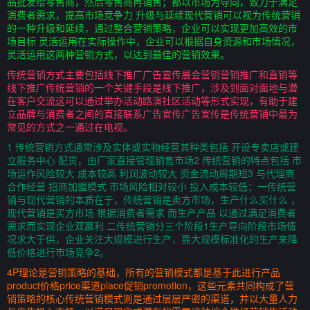
品批发给零售商，然后零售商再销售；都以市场为导向，致力于满足
消费者需求，提高市场竞争力 升级与延续现代营销可以视为传统营销
的一种升级和延续，通过整合营销策略，企业可以实现更加高效的市
场目标 灵活运用在实际操作中，企业可以根据自身资源和市场情况，
灵活运用这两种营销方式，以达到最佳的营销效果。
传统营销方式主要包括线下推广广告宣传展会营销营销推广和直销等
线下推广传统营销的一个关键手段是线下推广，涉及到面对面地与潜
在客户交流这可以通过举办活动路演社区活动等形式实现，有助于建
立品牌与消费者之间的直接联系广告宣传广告宣传是传统营销中最为
常见的方式之一通过在电视。
1 传统营销方式通常涉及实体或实物经营其种类包括 开设专卖店或建
立服务中心 配货，由厂家直接管理销售市场2 传统营销的特点包括 市
场运作风险较大 成本较高 利润波动较大 资金流动周期短3 与代理商
合作经营 招商加盟模式 市场风险相对较小 投入成本较低；一传统营
销与现代营销的本质在于，传统营销是卖方市场，生产什么买什么 ，
现代营销是买方市场 根据消费者需求 而生产产品 以通过满足消费者
需求而实现企业双赢利 二传统营销分三个阶段1生产导向阶段市场情
况求大于供，企业关注大规模进行生产，靠大规模标准化的生产来降
低价格进行市场竞争2。
4P理论是营销策略的基础，所有的营销模式都是基于此进行产品
product价格price渠道place促销promotion，这些元素共同构成了营
销策略的核心传统营销模式则是通过层层严密的渠道，并以大量人力