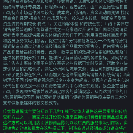
道向消费者提供产品和服务；传统营销方式通常是实体实物经营种类
做终端市场开专卖店，建服务中心，或者配货，由厂家直接管理销售
市场特点市场运作风险较大，成本高，利润高，资金流动周期短 找代
理商合作经营 招商加盟 市场风险小，投入成本较低，利润空间受限，
资金流转周期较长 特点 1，关注顾客体验 和传统营销；1 线下实体店
销售是最普遍的传统营销方式之一商家通过开设实体店面直接向消费
者销售商品或提供服务实体店的优势在于可以利用店面装修商品陈列
和店员服务来吸引顾客，促进销售2 分销和批发是另一种传统的营销
模式制造商通过分销商或经销商将产品批发给零售商，再由零售商将
产品销售给最终消费者；此外，数字营销的效果评估更加精准和及时
通过各种数据分析工具，能详细了解营销活动的各项指标，如网站流
量广告点击率转化率用户留存率等这些数据可实时反馈，帮助企业快
速调整营销策略例如，通过分析网站流量来源，企业可知道哪些渠道
带来了更多潜在客户，从而加大在这些渠道的营销投入传统营销；2营
销理念不同 传统营销观念是以企业本身为起点，以现有产品为中心的
现代营销观念是一种以消费者需求为中心的营销观念，是企业在目标
市场上发现顾客需求并设法满足顾客的营销观念，从而达到企业的目
标3营销手段不同 传统营销是以推销与促销为营销手段主要有三大分
支专做报纸媒体的软文模式专。
传统营销模式主要包括以下几种1 线下实体店销售这是最常见的传统
营销方式之一，商家通过开设实体店来直接向消费者销售商品或服务
这种方式可以利用店面装修商品陈列以及店员的服务来吸引顾客，实
现销售2 分销和批发在这种模式下，制造商通过经销商或分销商将产